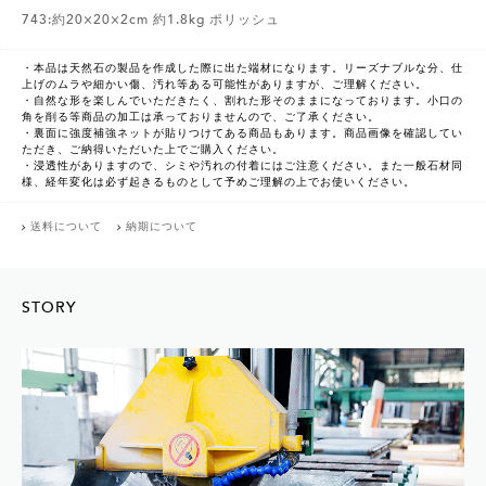
743:約20×20×2cm 約1.8kg ポリッシュ
・本品は天然石の製品を作成した際に出た端材になります。リーズナブルな分、仕
上げのムラや細かい傷、汚れ等ある可能性がありますが、ご理解ください。
・自然な形を楽しんでいただきたく、割れた形そのままになっております。小口の
角を削る等商品の加工は承っておりませんので、ご了承ください。
・裏面に強度補強ネットが貼りつけてある商品もあります。商品画像を確認してい
ただき、ご納得いただいた上でご購入ください。
・浸透性がありますので、シミや汚れの付着にはご注意ください。また一般石材同
様、経年変化は必ず起きるものとして予めご理解の上でお使いください。
送料について
納期について
STORY