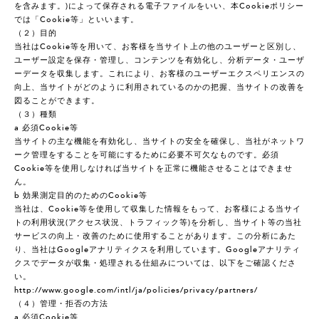
を含みます。)によって保存される電子ファイルをいい、本Cookieポリシー
では「Cookie等」といいます。
（２）目的
当社はCookie等を用いて、お客様を当サイト上の他のユーザーと区別し、
ユーザー設定を保存・管理し、コンテンツを有効化し、分析データ・ユーザ
ーデータを収集します。これにより、お客様のユーザーエクスペリエンスの
向上、当サイトがどのように利用されているのかの把握、当サイトの改善を
図ることができます。
（３）種類
a 必須Cookie等
当サイトの主な機能を有効化し、当サイトの安全を確保し、当社がネットワ
ーク管理をすることを可能にするために必要不可欠なものです。必須
Cookie等を使用しなければ当サイトを正常に機能させることはできませ
ん。
b 効果測定目的のためのCookie等
当社は、Cookie等を使用して収集した情報をもって、お客様による当サイ
トの利用状況(アクセス状況、トラフィック等)を分析し、当サイト等の当社
サービスの向上・改善のために使用することがあります。この分析にあた
り、当社はGoogleアナリティクスを利用しています。Googleアナリティ
クスでデータが収集・処理される仕組みについては、以下をご確認くださ
い。
http://www.google.com/intl/ja/policies/privacy/partners/
（４）管理・拒否の方法
a 必須Cookie等