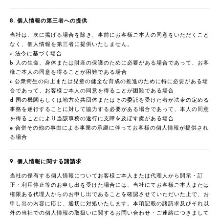
8. 個人情報の第三者への提供
当社は、次に掲げる場合を除き、事前にお客様ご本人の同意をいただくこと
なく、個人情報を第三者に提供いたしません。
a 法令に基づく場合
b 人の生命、身体または財産の保護のために必要がある場合であって、お客
様ご本人の同意を得ることが困難である場合
c 公衆衛生の向上または児童の健全な育成の推進のために特に必要がある場
合であって、お客様ご本人の同意を得ることが困難である場合
d 国の機関もしくは地方公共団体またはその委託を受けた者が法令の定める
事務を遂行することに対して協力する必要がある場合であって、本人の同意
を得ることにより当該事務の遂行に支障を及ぼす虞がある場合
e 合併その他の事由による事業の承継に伴ってお客様の個人情報が提供され
る場合
9. 個人情報に関する諸請求
当社の保有する個人情報についてお客様ご本人または代理人から開示・訂
正・利用停止等のお申し出を受けた場合には、当社にてお客様ご本人または
権限ある代理人からのお申し出であることを確認させていただいた上で、お
申し出の内容に応じ、適切に対処いたします。本項記載の諸請求及びそれ以
外の当社での個人情報の取扱いに関するお問い合わせ・ご連絡につきまして