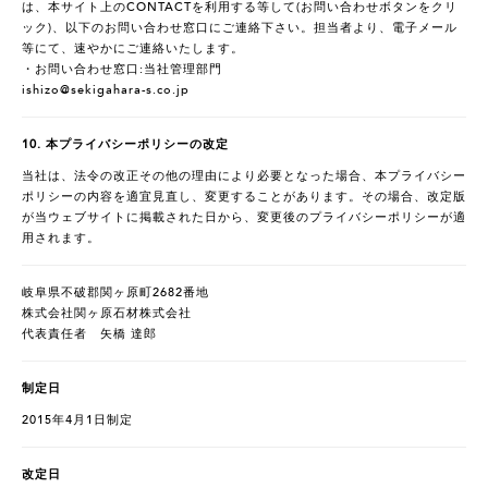
は、本サイト上のCONTACTを利用する等して(お問い合わせボタンをクリ
ック)、以下のお問い合わせ窓口にご連絡下さい。担当者より、電子メール
等にて、速やかにご連絡いたします。
・お問い合わせ窓口:当社管理部門
ishizo@sekigahara-s.co.jp
10. 本プライバシーポリシーの改定
当社は、法令の改正その他の理由により必要となった場合、本プライバシー
ポリシーの内容を適宜見直し、変更することがあります。その場合、改定版
が当ウェブサイトに掲載された日から、変更後のプライバシーポリシーが適
用されます。
岐阜県不破郡関ヶ原町2682番地
株式会社関ヶ原石材株式会社
代表責任者 矢橋 達郎
制定日
2015年4月1日制定
改定日