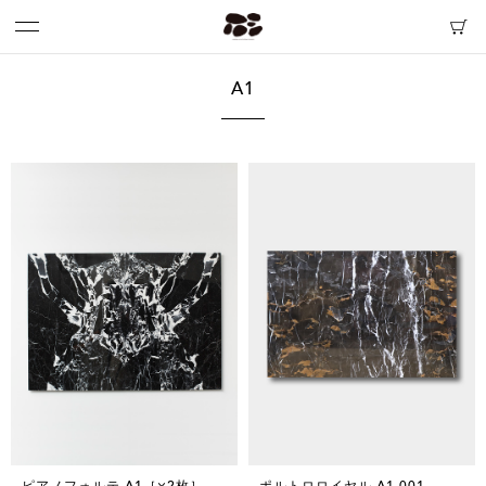
A1
ピアノフォルテ A1［×2枚］
ポルトロロイヤル A1 001