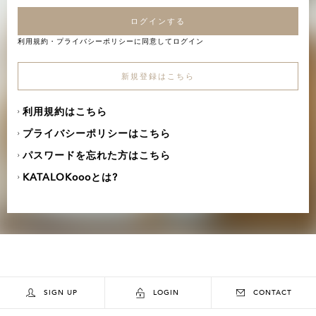
ログインする
利用規約
・
プライバシーポリシー
に同意してログイン
新規登録はこちら
利用規約はこちら
プライバシーポリシーはこちら
パスワードを忘れた方はこちら
KATALOKoooとは?
SIGN UP
LOGIN
CONTACT