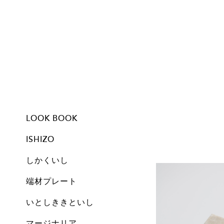
LOOK BOOK
ISHIZO
しかくいし
ISHIZO
ALL
TSUMI ISHI
FLOWER VASE
PEN STAND
BOOKEND
CANDLE
しかくいし
ALL
New
A1
A2
A3
A4
A5
Free
Archive
端材プレート
All
Set
Small
Medium
Large
Archive
いとしききといし
オブジェ
しかくいし
マージナリア