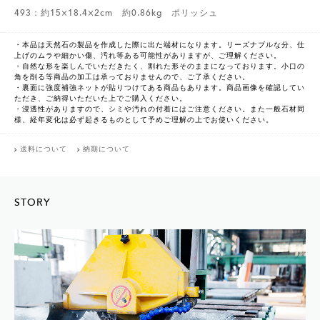
493：約15×18.4×2cm 約0.86kg ポリッシュ
・本品は天然石の製品を作成した際に出た端材になります。リーズナブルな分、仕
上げのムラや細かい傷、汚れ等ある可能性がありますが、ご理解ください。
・自然な形を楽しんでいただきたく、割れた形そのままになっております。小口の
角を削る等商品の加工は承っておりませんので、ご了承ください。
・裏面に強度補強ネットが貼りつけてある商品もあります。商品画像を確認してい
ただき、ご納得いただいた上でご購入ください。
・浸透性がありますので、シミや汚れの付着にはご注意ください。また一般石材同
様、経年変化は必ず起きるものとして予めご理解の上でお使いください。
送料について
納期について
STORY