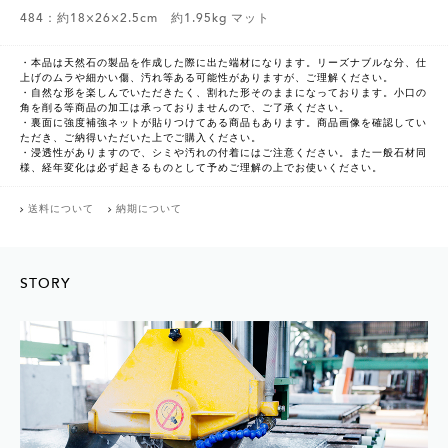
484：約18×26×2.5cm 約1.95kg マット
・本品は天然石の製品を作成した際に出た端材になります。リーズナブルな分、仕
上げのムラや細かい傷、汚れ等ある可能性がありますが、ご理解ください。
・自然な形を楽しんでいただきたく、割れた形そのままになっております。小口の
角を削る等商品の加工は承っておりませんので、ご了承ください。
・裏面に強度補強ネットが貼りつけてある商品もあります。商品画像を確認してい
ただき、ご納得いただいた上でご購入ください。
・浸透性がありますので、シミや汚れの付着にはご注意ください。また一般石材同
様、経年変化は必ず起きるものとして予めご理解の上でお使いください。
送料について
納期について
STORY