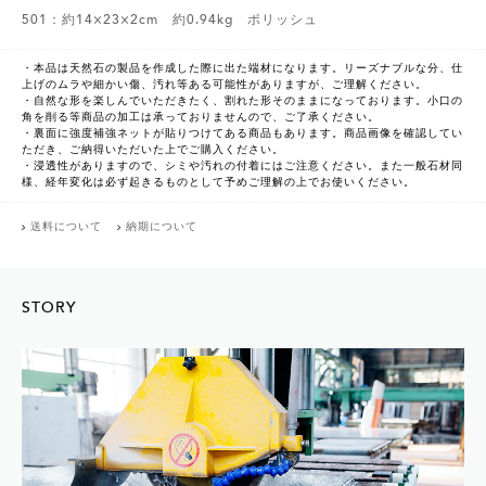
501：約14×23×2cm 約0.94kg ポリッシュ
・本品は天然石の製品を作成した際に出た端材になります。リーズナブルな分、仕
上げのムラや細かい傷、汚れ等ある可能性がありますが、ご理解ください。
・自然な形を楽しんでいただきたく、割れた形そのままになっております。小口の
角を削る等商品の加工は承っておりませんので、ご了承ください。
・裏面に強度補強ネットが貼りつけてある商品もあります。商品画像を確認してい
ただき、ご納得いただいた上でご購入ください。
・浸透性がありますので、シミや汚れの付着にはご注意ください。また一般石材同
様、経年変化は必ず起きるものとして予めご理解の上でお使いください。
送料について
納期について
STORY