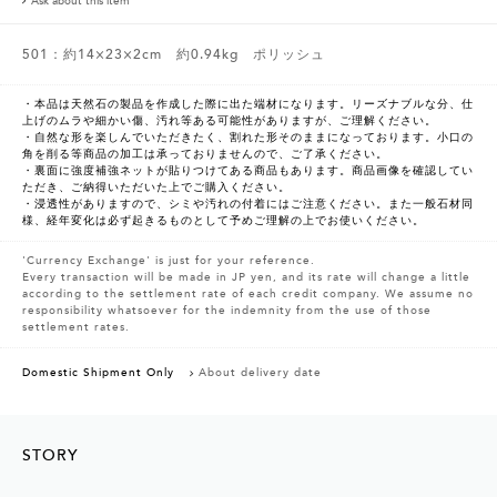
Ask about this item
501：約14×23×2cm 約0.94kg ポリッシュ
・本品は天然石の製品を作成した際に出た端材になります。リーズナブルな分、仕
上げのムラや細かい傷、汚れ等ある可能性がありますが、ご理解ください。
・自然な形を楽しんでいただきたく、割れた形そのままになっております。小口の
角を削る等商品の加工は承っておりませんので、ご了承ください。
・裏面に強度補強ネットが貼りつけてある商品もあります。商品画像を確認してい
ただき、ご納得いただいた上でご購入ください。
・浸透性がありますので、シミや汚れの付着にはご注意ください。また一般石材同
様、経年変化は必ず起きるものとして予めご理解の上でお使いください。
'Currency Exchange' is just for your reference.
Every transaction will be made in JP yen, and its rate will change a little
according to the settlement rate of each credit company. We assume no
responsibility whatsoever for the indemnity from the use of those
settlement rates.
Domestic Shipment Only
About delivery date
STORY