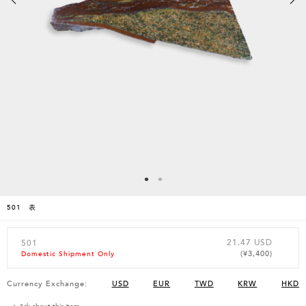
501 表
21.47 USD
501
(¥3,400)
Domestic Shipment Only
Currency Exchange:
USD
EUR
TWD
KRW
HKD