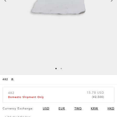
482 表
15.78 USD
482
(¥2,500)
Domestic Shipment Only
Currency Exchange:
USD
EUR
TWD
KRW
HKD