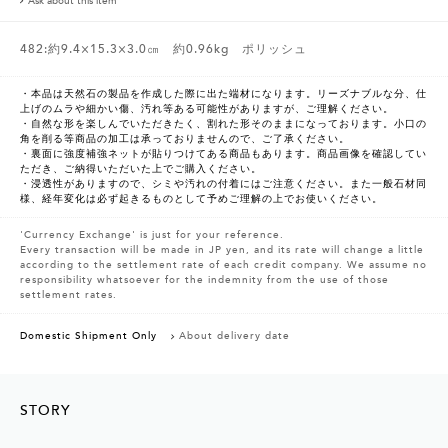
Ask about this item
482:約9.4×15.3×3.0㎝ 約0.96kg ポリッシュ
・本品は天然石の製品を作成した際に出た端材になります。リーズナブルな分、仕
上げのムラや細かい傷、汚れ等ある可能性がありますが、ご理解ください。
・自然な形を楽しんでいただきたく、割れた形そのままになっております。小口の
角を削る等商品の加工は承っておりませんので、ご了承ください。
・裏面に強度補強ネットが貼りつけてある商品もあります。商品画像を確認してい
ただき、ご納得いただいた上でご購入ください。
・浸透性がありますので、シミや汚れの付着にはご注意ください。また一般石材同
様、経年変化は必ず起きるものとして予めご理解の上でお使いください。
'Currency Exchange' is just for your reference.
Every transaction will be made in JP yen, and its rate will change a little
according to the settlement rate of each credit company. We assume no
responsibility whatsoever for the indemnity from the use of those
settlement rates.
Domestic Shipment Only
About delivery date
STORY