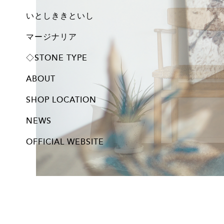
All
Set
Small
Medium
Large
Archive
いとしききといし
オブジェ
しかくいし
マージナリア
プレート
◇STONE TYPE
ABOUT
SHOP LOCATION
NEWS
OFFICIAL WEBSITE