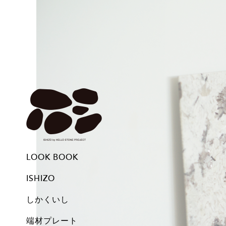
LOOK BOOK
ISHIZO
しかくいし
ISHIZO
ALL
TSUMI ISHI
FLOWER VASE
PEN STAND
BOOKEND
CANDLE
しかくいし
ALL
New
A1
A2
A3
A4
A5
Free
Archive
端材プレート