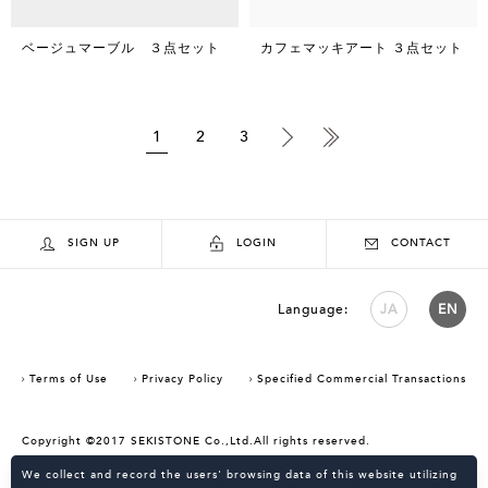
ベージュマーブル ３点セット
カフェマッキアート ３点セット
1
2
3
SIGN UP
LOGIN
CONTACT
Language:
JA
EN
Terms of Use
Privacy Policy
Specified Commercial Transactions
Copyright ©2017 SEKISTONE Co.,Ltd.All rights reserved.
Consent Confirmation for Use of Cookies
We collect and record the users' browsing data of this website utilizing