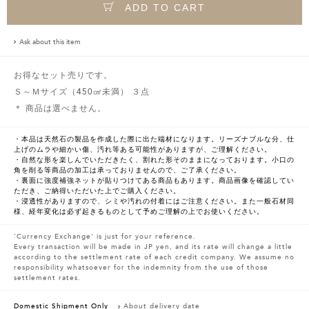
ADD TO CART
Ask about this item
お得なセット売りです。
Ｓ～Ｍサイズ（450㎠未満） ３点
＊ 商品は選べません。
・本品は天然石の製品を作成した際に出た端材になります。リーズナブルな分、仕
上げのムラや細かい傷、汚れ等ある可能性がありますが、ご理解ください。
・自然な形を楽しんでいただきたく、割れた形そのままになっております。小口の
角を削る等商品の加工は承っておりませんので、ご了承ください。
・裏面に強度補強ネットが貼りつけてある商品もあります。商品画像を確認してい
ただき、ご納得いただいた上でご購入ください。
・浸透性がありますので、シミや汚れの付着にはご注意ください。また一般石材同
様、経年変化は必ず起きるものとして予めご理解の上でお使いください。
'Currency Exchange' is just for your reference.
Every transaction will be made in JP yen, and its rate will change a little
according to the settlement rate of each credit company. We assume no
responsibility whatsoever for the indemnity from the use of those
settlement rates.
Domestic Shipment Only
About delivery date