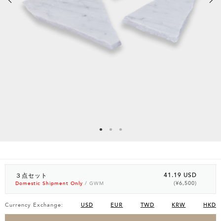
41.19 USD
３点セット
(¥6,500)
Domestic Shipment Only
/ GWM
Currency Exchange:
USD
EUR
TWD
KRW
HKD