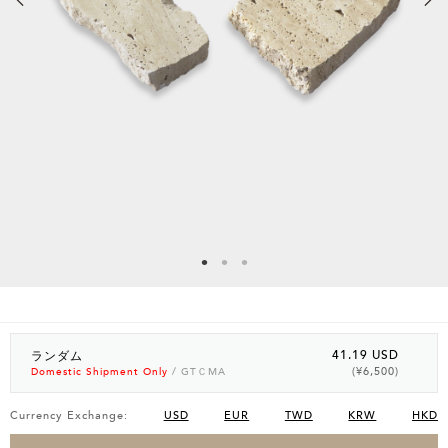
41.19 USD
ランダム
(¥6,500)
Domestic Shipment Only
/ GTＣMA
Currency Exchange:
USD
EUR
TWD
KRW
HKD