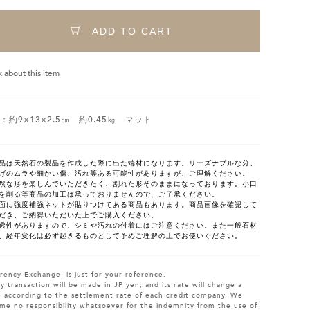
ADD TO CART
k about this item
3：約9×13×2.5㎝ 約0.45㎏ マット
品は天然石の製品を作成した際に出た端材になります。リーズナブルな分、
げのムラや細かい傷、汚れ等ある可能性がありますが、ご理解ください。
然な形を楽しんでいただきたく、割れた形そのままになっております。小口
を削る等商品の加工は承っておりませんので、ご了承ください。
面に強度補強ネットが貼りつけてある商品もあります。商品画像を確認して
だき、ご納得いただいた上でご購入ください。
透性がありますので、シミや汚れの付着にはご注意ください。また一般石材
、経年変化は必ず起きるものとして予めご理解の上でお使いください。
rency Exchange' is just for your reference.
y transaction will be made in JP yen, and its rate will change a
le according to the settlement rate of each credit company. We
me no responsibility whatsoever for the indemnity from the use of