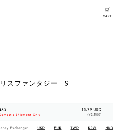
CART
リスファンタジー S
15.79 USD
463
(¥2,500)
Domestic Shipment Only
rency Exchange:
USD
EUR
TWD
KRW
HKD