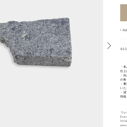
As
46
・本
仕上
・自
の角
・裏
いた
・浸
同様
'Cur
Ever
litt
assu