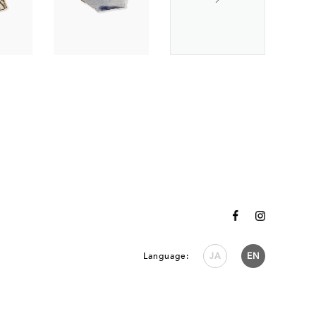
Language:
JA
EN