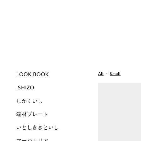
LOOK BOOK
All
Small
ISHIZO
しかくいし
ISHIZO
ALL
TSUMI ISHI
FLOWER VASE
PEN STAND
BOOKEND
CANDLE
しかくいし
ALL
New
A1
A2
A3
A4
A5
Free
Archive
端材プレート
All
Set
Small
Medium
Large
Archive
いとしききといし
オブジェ
しかくいし
マージナリア