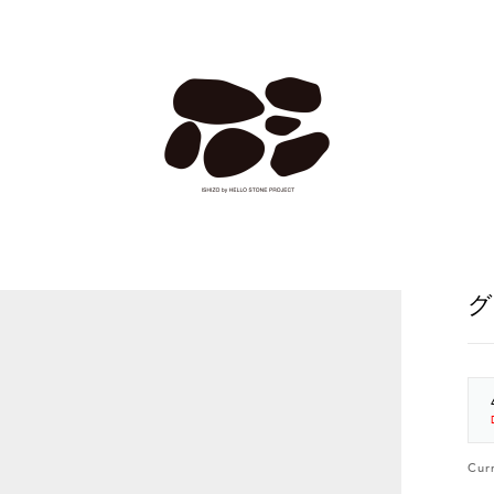
グ
Cur