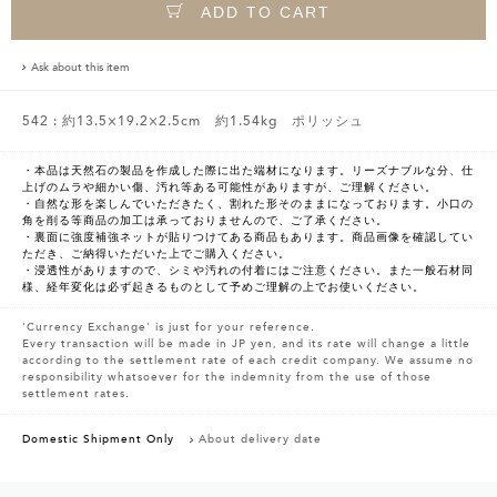
ADD TO CART
Ask about this item
542 : 約13.5×19.2×2.5cm 約1.54kg ポリッシュ
・本品は天然石の製品を作成した際に出た端材になります。リーズナブルな分、仕
上げのムラや細かい傷、汚れ等ある可能性がありますが、ご理解ください。
・自然な形を楽しんでいただきたく、割れた形そのままになっております。小口の
角を削る等商品の加工は承っておりませんので、ご了承ください。
・裏面に強度補強ネットが貼りつけてある商品もあります。商品画像を確認してい
ただき、ご納得いただいた上でご購入ください。
・浸透性がありますので、シミや汚れの付着にはご注意ください。また一般石材同
様、経年変化は必ず起きるものとして予めご理解の上でお使いください。
'Currency Exchange' is just for your reference.
Every transaction will be made in JP yen, and its rate will change a little
according to the settlement rate of each credit company. We assume no
responsibility whatsoever for the indemnity from the use of those
settlement rates.
Domestic Shipment Only
About delivery date