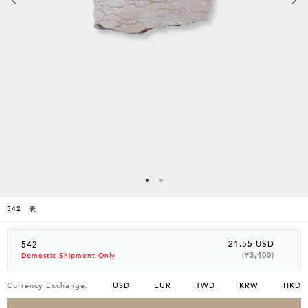
542 表
21.55 USD
542
(¥3,400)
Domestic Shipment Only
Currency Exchange:
USD
EUR
TWD
KRW
HKD