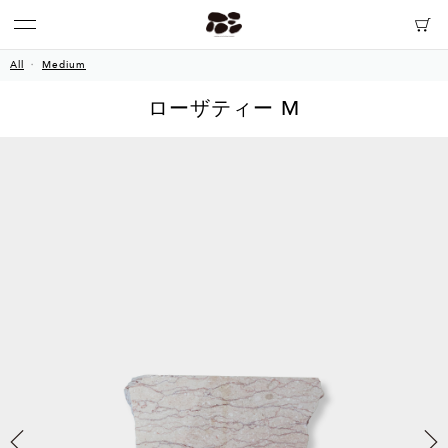
All
Medium
ローザティー M