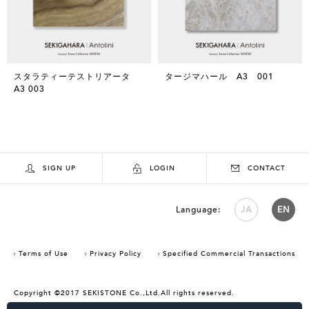
スタラティーテストリアータ
タージマハール A3 001
A3 003
SIGN UP
LOGIN
CONTACT
Language:
JA
EN
Terms of Use
Privacy Policy
Specified Commercial Transactions
Copyright ©2017 SEKISTONE Co.,Ltd.All rights reserved.