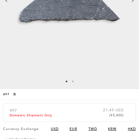
497 表
21.49 USD
497
(¥3,400)
Domestic Shipment Only
Currency Exchange:
USD
EUR
TWD
KRW
HKD