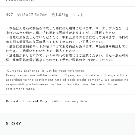
Ask about this item
497：約15×27.5×2cm 約1.03kg マット
・本品は天然石の製品を作成した際に出た端材になります。リーズナブルな分、仕
上げのムラや細かい傷、汚れ等ある可能性がありますが、ご理解ください。
・自然な形を楽しんでいただきたく、割れた形そのままになっております。小口の
角を削る等商品の加工は承っておりませんので、ご了承ください。
・裏面に強度補強ネットが貼りつけてある商品もあります。商品画像を確認してい
ただき、ご納得いただいた上でご購入ください。
・浸透性がありますので、シミや汚れの付着にはご注意ください。また一般石材同
様、経年変化は必ず起きるものとして予めご理解の上でお使いください。
'Currency Exchange' is just for your reference.
Every transaction will be made in JP yen, and its rate will change a little
according to the settlement rate of each credit company. We assume no
responsibility whatsoever for the indemnity from the use of those
settlement rates.
Domestic Shipment Only
About delivery date
STORY