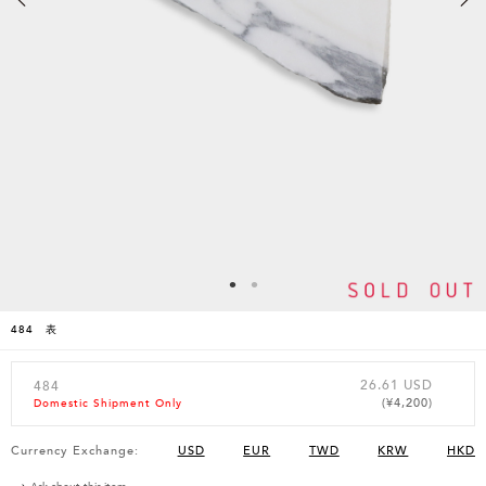
484 表
26.61 USD
484
(¥4,200)
Domestic Shipment Only
Currency Exchange:
USD
EUR
TWD
KRW
HKD