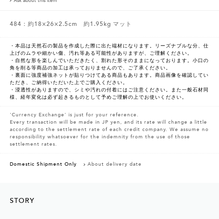
Ask about this item
484：約18×26×2.5cm 約1.95kg マット
・本品は天然石の製品を作成した際に出た端材になります。リーズナブルな分、仕
上げのムラや細かい傷、汚れ等ある可能性がありますが、ご理解ください。
・自然な形を楽しんでいただきたく、割れた形そのままになっております。小口の
角を削る等商品の加工は承っておりませんので、ご了承ください。
・裏面に強度補強ネットが貼りつけてある商品もあります。商品画像を確認してい
ただき、ご納得いただいた上でご購入ください。
・浸透性がありますので、シミや汚れの付着にはご注意ください。また一般石材同
様、経年変化は必ず起きるものとして予めご理解の上でお使いください。
'Currency Exchange' is just for your reference.
Every transaction will be made in JP yen, and its rate will change a little
according to the settlement rate of each credit company. We assume no
responsibility whatsoever for the indemnity from the use of those
settlement rates.
Domestic Shipment Only
About delivery date
STORY