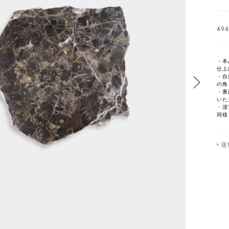
49
・本
仕上
・自
の角
・裏
いた
・浸
同様
送