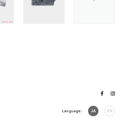
Language:
JA
EN