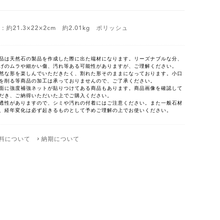
4：約21.3×22×2cm 約2.01kg ポリッシュ
品は天然石の製品を作成した際に出た端材になります。リーズナブルな分、
げのムラや細かい傷、汚れ等ある可能性がありますが、ご理解ください。
然な形を楽しんでいただきたく、割れた形そのままになっております。小口
を削る等商品の加工は承っておりませんので、ご了承ください。
面に強度補強ネットが貼りつけてある商品もあります。商品画像を確認して
だき、ご納得いただいた上でご購入ください。
透性がありますので、シミや汚れの付着にはご注意ください。また一般石材
、経年変化は必ず起きるものとして予めご理解の上でお使いください。
料について
納期について