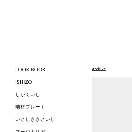
LOOK BOOK
Archive
ISHIZO
しかくいし
ISHIZO
ALL
TSUMI ISHI
FLOWER VASE
PEN STAND
BOOKEND
CANDLE
しかくいし
ALL
New
A1
A2
A3
A4
A5
Free
Archive
端材プレート
All
Set
Small
Medium
Large
Archive
いとしききといし
オブジェ
しかくいし
マージナリア