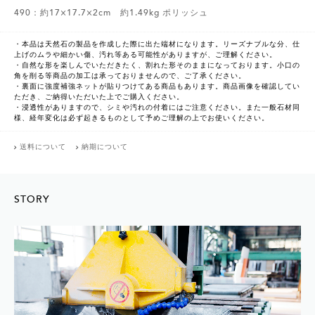
490：約17×17.7×2cm 約1.49kg ポリッシュ
・本品は天然石の製品を作成した際に出た端材になります。リーズナブルな分、仕
上げのムラや細かい傷、汚れ等ある可能性がありますが、ご理解ください。
・自然な形を楽しんでいただきたく、割れた形そのままになっております。小口の
角を削る等商品の加工は承っておりませんので、ご了承ください。
・裏面に強度補強ネットが貼りつけてある商品もあります。商品画像を確認してい
ただき、ご納得いただいた上でご購入ください。
・浸透性がありますので、シミや汚れの付着にはご注意ください。また一般石材同
様、経年変化は必ず起きるものとして予めご理解の上でお使いください。
送料について
納期について
STORY