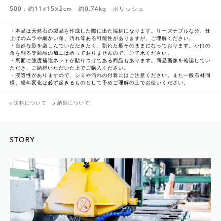
500：約11×15×2cm 約0.74kg ポリッシュ
・本品は天然石の製品を作成した際に出た端材になります。リーズナブルな分、仕
上げのムラや細かい傷、汚れ等ある可能性がありますが、ご理解ください。
・自然な形を楽しんでいただきたく、割れた形そのままになっております。小口の
角を削る等商品の加工は承っておりませんので、ご了承ください。
・裏面に強度補強ネットが貼りつけてある商品もあります。商品画像を確認してい
ただき、ご納得いただいた上でご購入ください。
・浸透性がありますので、シミや汚れの付着にはご注意ください。また一般石材同
様、経年変化は必ず起きるものとして予めご理解の上でお使いください。
送料について
納期について
STORY