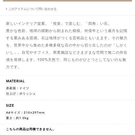
このアイテムについて問い合わせる
新しいインテリア提案。「視覚」で楽しむ、「四角」い石。
豊かな色彩、地球の躍動から刻まれた模様。何億年という歳月を記憶
する重みある質感。石は地球がつくる芸術品ともいえます。その魅力
を、世界中から集めた多種多様な石の中から切り出したのが「しかく
いし」。自宅やオフィス、商業施設などさまざまな空間で無二の存在
感を発揮します。100%天然で、同じものがひとつとしてないのも魅
力です。
MATERIAL
原産国：ドイツ
仕上げ：ポリッシュ
SIZE
A4サイズ：210×297mm
重さ：約1.0kg
こちらの商品は同梱できません。