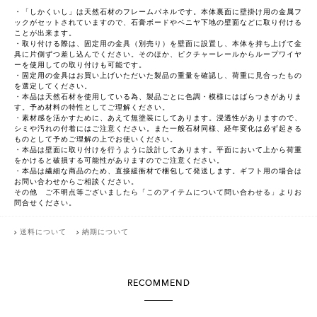
・「しかくいし」は天然石材のフレームパネルです。本体裏面に壁掛け用の金属フ
ックがセットされていますので、石膏ボードやベニヤ下地の壁面などに取り付ける
ことが出来ます。
・取り付ける際は、固定用の金具（別売り）を壁面に設置し、本体を持ち上げて金
具に片側ずつ差し込んでください。そのほか、ピクチャーレールからループワイヤ
ーを使用しての取り付けも可能です。
・固定用の金具はお買い上げいただいた製品の重量を確認し、荷重に見合ったもの
を選定してください。
・本品は天然石材を使用している為、製品ごとに色調・模様にはばらつきがありま
す。予め材料の特性としてご理解ください。
・素材感を活かすために、あえて無塗装にしてあります。浸透性がありますので、
シミや汚れの付着にはご注意ください。また一般石材同様、経年変化は必ず起きる
ものとして予めご理解の上でお使いください。
・本品は壁面に取り付けを行うように設計してあります。平面において上から荷重
をかけると破損する可能性がありますのでご注意ください。
・本品は繊細な商品のため、直接緩衝材で梱包して発送します。ギフト用の場合は
お問い合わせからご相談ください。
その他 ご不明点等ございましたら「このアイテムについて問い合わせる」よりお
問合せください。
送料について
納期について
RECOMMEND