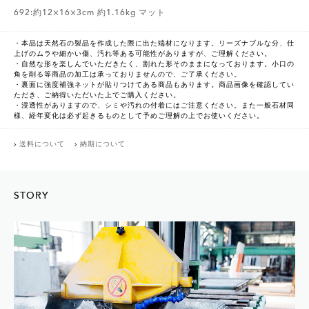
692:約12×16×3cm 約1.16kg マット
・本品は天然石の製品を作成した際に出た端材になります。リーズナブルな分、仕
上げのムラや細かい傷、汚れ等ある可能性がありますが、ご理解ください。
・自然な形を楽しんでいただきたく、割れた形そのままになっております。小口の
角を削る等商品の加工は承っておりませんので、ご了承ください。
・裏面に強度補強ネットが貼りつけてある商品もあります。商品画像を確認してい
ただき、ご納得いただいた上でご購入ください。
・浸透性がありますので、シミや汚れの付着にはご注意ください。また一般石材同
様、経年変化は必ず起きるものとして予めご理解の上でお使いください。
送料について
納期について
STORY