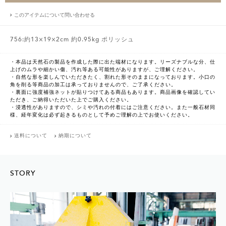
このアイテムについて問い合わせる
756:約13×19×2cm 約0.95kg ポリッシュ
・本品は天然石の製品を作成した際に出た端材になります。リーズナブルな分、仕
上げのムラや細かい傷、汚れ等ある可能性がありますが、ご理解ください。
・自然な形を楽しんでいただきたく、割れた形そのままになっております。小口の
角を削る等商品の加工は承っておりませんので、ご了承ください。
・裏面に強度補強ネットが貼りつけてある商品もあります。商品画像を確認してい
ただき、ご納得いただいた上でご購入ください。
・浸透性がありますので、シミや汚れの付着にはご注意ください。また一般石材同
様、経年変化は必ず起きるものとして予めご理解の上でお使いください。
送料について
納期について
STORY