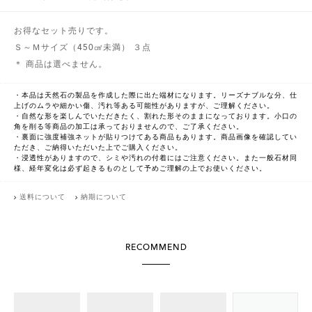
お得なセット売りです。
Ｓ～Ｍサイズ（450㎠未満） ３点
＊ 商品は選べません。
・本品は天然石の製品を作成した際に出た端材になります。リーズナブルな分、仕
上げのムラや細かい傷、汚れ等ある可能性がありますが、ご理解ください。
・自然な形を楽しんでいただきたく、割れた形そのままになっております。小口の
角を削る等商品の加工は承っておりませんので、ご了承ください。
・裏面に強度補強ネットが貼りつけてある商品もあります。商品画像を確認してい
ただき、ご納得いただいた上でご購入ください。
・浸透性がありますので、シミや汚れの付着にはご注意ください。また一般石材同
様、経年変化は必ず起きるものとして予めご理解の上でお使いください。
送料について
納期について
RECOMMEND