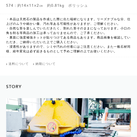
574：約14×11×2㎝ 約0.81kg ポリッシュ
・本品は天然石の製品を作成した際に出た端材になります。リーズナブルな分、仕
上げのムラや細かい傷、汚れ等ある可能性がありますが、ご理解ください。
・自然な形を楽しんでいただきたく、割れた形そのままになっております。小口の
角を削る等商品の加工は承っておりませんので、ご了承ください。
・裏面に強度補強ネットが貼りつけてある商品もあります。商品画像を確認してい
ただき、ご納得いただいた上でご購入ください。
・浸透性がありますので、シミや汚れの付着にはご注意ください。また一般石材同
様、経年変化は必ず起きるものとして予めご理解の上でお使いください。
送料について
納期について
STORY