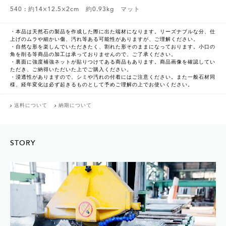
540 : 約14×12.5×2cm 約0.93kg マット
・本品は天然石の製品を作成した際に出た端材になります。リーズナブルな分、仕
上げのムラや細かい傷、汚れ等ある可能性がありますが、ご理解ください。
・自然な形を楽しんでいただきたく、割れた形そのままになっております。小口の
角を削る等商品の加工は承っておりませんので、ご了承ください。
・裏面に強度補強ネットが貼りつけてある商品もあります。商品画像を確認してい
ただき、ご納得いただいた上でご購入ください。
・浸透性がありますので、シミや汚れの付着にはご注意ください。また一般石材同
様、経年変化は必ず起きるものとして予めご理解の上でお使いください。
送料について
納期について
STORY