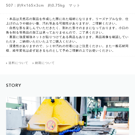
507：約9×165×3cm 約0.75kg マット
・本品は天然石の製品を作成した際に出た端材になります。リーズナブルな分、仕
上げのムラや細かい傷、汚れ等ある可能性がありますが、ご理解ください。
・自然な形を楽しんでいただきたく、割れた形そのままになっております。小口の
角を削る等商品の加工は承っておりませんので、ご了承ください。
・裏面に強度補強ネットが貼りつけてある商品もあります。商品画像を確認してい
ただき、ご納得いただいた上でご購入ください。
・浸透性がありますので、シミや汚れの付着にはご注意ください。また一般石材同
様、経年変化は必ず起きるものとして予めご理解の上でお使いください。
送料について
納期について
STORY