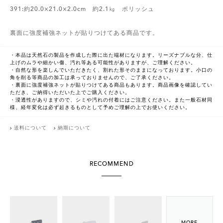
391:約20.0×21.0×2.0cm 約2.1㎏ ポリッシュ
裏面に強度補強ネットが貼りつけてある商品です。
・本品は天然石の製品を作成した際に出た端材になります。リーズナブルな分、仕
上げのムラや細かい傷、汚れ等ある可能性がありますが、ご理解ください。
・自然な形を楽しんでいただきたく、割れた形そのままになっております。小口の
角を削る等商品の加工は承っておりませんので、ご了承ください。
・裏面に強度補強ネットが貼りつけてある商品もあります。商品画像を確認してい
ただき、ご納得いただいた上でご購入ください。
・浸透性がありますので、シミや汚れの付着にはご注意ください。また一般石材同
様、経年変化は必ず起きるものとして予めご理解の上でお使いください。
送料について
納期について
RECOMMEND