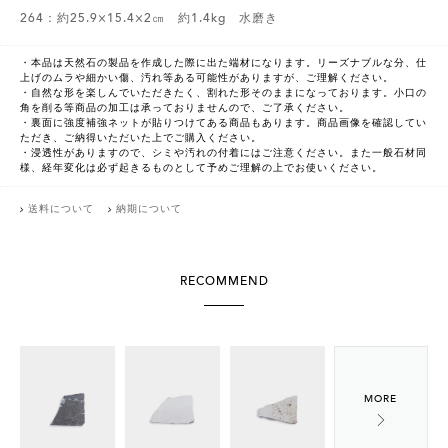
264：約25.9×15.4×2㎝ 約1.4kg 水磨き
・本品は天然石の製品を作成した際に出た端材になります。リーズナブルな分、仕
上げのムラや細かい傷、汚れ等ある可能性がありますが、ご理解ください。
・自然な形を楽しんでいただきたく、割れた形そのままになっております。小口の
角を削る等商品の加工は承っておりませんので、ご了承ください。
・裏面に強度補強ネットが貼りつけてある商品もあります。商品画像を確認してい
ただき、ご納得いただいた上でご購入ください。
・浸透性がありますので、シミや汚れの付着にはご注意ください。また一般石材同
様、経年変化は必ず起きるものとして予めご理解の上でお使いください。
送料について
納期について
RECOMMEND