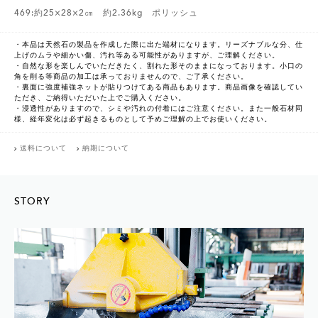
469:約25×28×2㎝ 約2.36kg ポリッシュ
・本品は天然石の製品を作成した際に出た端材になります。リーズナブルな分、仕
上げのムラや細かい傷、汚れ等ある可能性がありますが、ご理解ください。
・自然な形を楽しんでいただきたく、割れた形そのままになっております。小口の
角を削る等商品の加工は承っておりませんので、ご了承ください。
・裏面に強度補強ネットが貼りつけてある商品もあります。商品画像を確認してい
ただき、ご納得いただいた上でご購入ください。
・浸透性がありますので、シミや汚れの付着にはご注意ください。また一般石材同
様、経年変化は必ず起きるものとして予めご理解の上でお使いください。
送料について
納期について
STORY