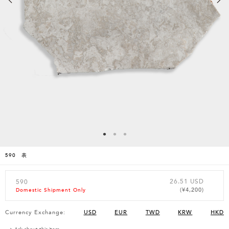
590 表
26.51 USD
590
(¥4,200)
Domestic Shipment Only
Currency Exchange:
USD
EUR
TWD
KRW
HKD