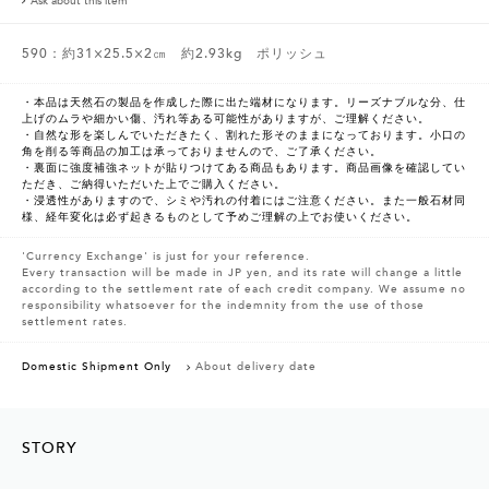
Ask about this item
590：約31×25.5×2㎝ 約2.93kg ポリッシュ
・本品は天然石の製品を作成した際に出た端材になります。リーズナブルな分、仕
上げのムラや細かい傷、汚れ等ある可能性がありますが、ご理解ください。
・自然な形を楽しんでいただきたく、割れた形そのままになっております。小口の
角を削る等商品の加工は承っておりませんので、ご了承ください。
・裏面に強度補強ネットが貼りつけてある商品もあります。商品画像を確認してい
ただき、ご納得いただいた上でご購入ください。
・浸透性がありますので、シミや汚れの付着にはご注意ください。また一般石材同
様、経年変化は必ず起きるものとして予めご理解の上でお使いください。
'Currency Exchange' is just for your reference.
Every transaction will be made in JP yen, and its rate will change a little
according to the settlement rate of each credit company. We assume no
responsibility whatsoever for the indemnity from the use of those
settlement rates.
Domestic Shipment Only
About delivery date
STORY