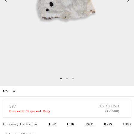
597 表
15.78 USD
597
(¥2,500)
Domestic Shipment Only
Currency Exchange:
USD
EUR
TWD
KRW
HKD