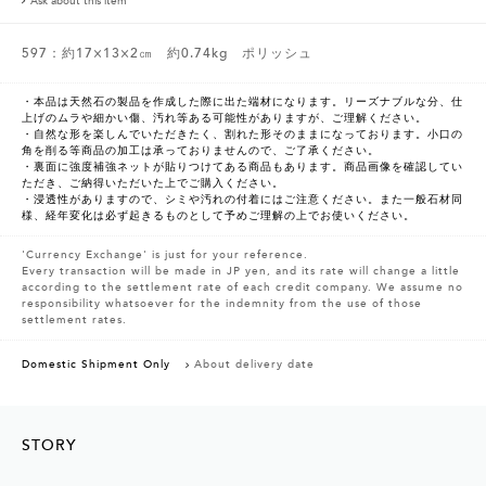
Ask about this item
597：約17×13×2㎝ 約0.74kg ポリッシュ
・本品は天然石の製品を作成した際に出た端材になります。リーズナブルな分、仕
上げのムラや細かい傷、汚れ等ある可能性がありますが、ご理解ください。
・自然な形を楽しんでいただきたく、割れた形そのままになっております。小口の
角を削る等商品の加工は承っておりませんので、ご了承ください。
・裏面に強度補強ネットが貼りつけてある商品もあります。商品画像を確認してい
ただき、ご納得いただいた上でご購入ください。
・浸透性がありますので、シミや汚れの付着にはご注意ください。また一般石材同
様、経年変化は必ず起きるものとして予めご理解の上でお使いください。
'Currency Exchange' is just for your reference.
Every transaction will be made in JP yen, and its rate will change a little
according to the settlement rate of each credit company. We assume no
responsibility whatsoever for the indemnity from the use of those
settlement rates.
Domestic Shipment Only
About delivery date
STORY