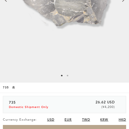
735 表
26.62 USD
735
(¥4,200)
Domestic Shipment Only
Currency Exchange:
USD
EUR
TWD
KRW
HKD