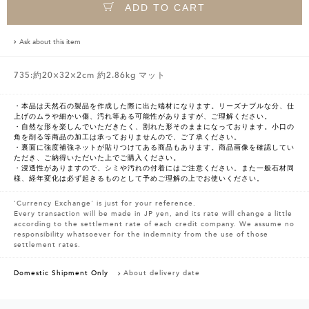
ADD TO CART
Ask about this item
735:約20×32×2cm 約2.86kg マット
・本品は天然石の製品を作成した際に出た端材になります。リーズナブルな分、仕
上げのムラや細かい傷、汚れ等ある可能性がありますが、ご理解ください。
・自然な形を楽しんでいただきたく、割れた形そのままになっております。小口の
角を削る等商品の加工は承っておりませんので、ご了承ください。
・裏面に強度補強ネットが貼りつけてある商品もあります。商品画像を確認してい
ただき、ご納得いただいた上でご購入ください。
・浸透性がありますので、シミや汚れの付着にはご注意ください。また一般石材同
様、経年変化は必ず起きるものとして予めご理解の上でお使いください。
'Currency Exchange' is just for your reference.
Every transaction will be made in JP yen, and its rate will change a little
according to the settlement rate of each credit company. We assume no
responsibility whatsoever for the indemnity from the use of those
settlement rates.
Domestic Shipment Only
About delivery date