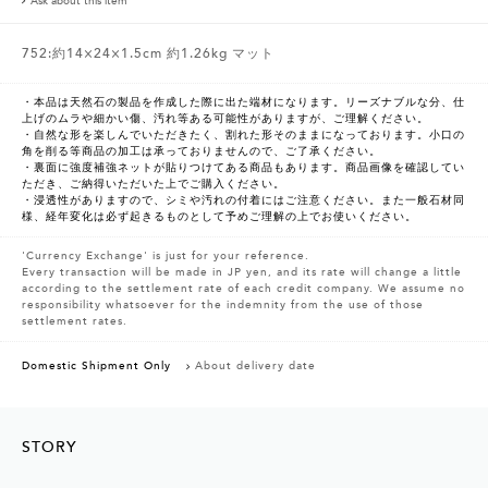
Ask about this item
752:約14×24×1.5cm 約1.26kg マット
・本品は天然石の製品を作成した際に出た端材になります。リーズナブルな分、仕
上げのムラや細かい傷、汚れ等ある可能性がありますが、ご理解ください。
・自然な形を楽しんでいただきたく、割れた形そのままになっております。小口の
角を削る等商品の加工は承っておりませんので、ご了承ください。
・裏面に強度補強ネットが貼りつけてある商品もあります。商品画像を確認してい
ただき、ご納得いただいた上でご購入ください。
・浸透性がありますので、シミや汚れの付着にはご注意ください。また一般石材同
様、経年変化は必ず起きるものとして予めご理解の上でお使いください。
'Currency Exchange' is just for your reference.
Every transaction will be made in JP yen, and its rate will change a little
according to the settlement rate of each credit company. We assume no
responsibility whatsoever for the indemnity from the use of those
settlement rates.
Domestic Shipment Only
About delivery date
STORY