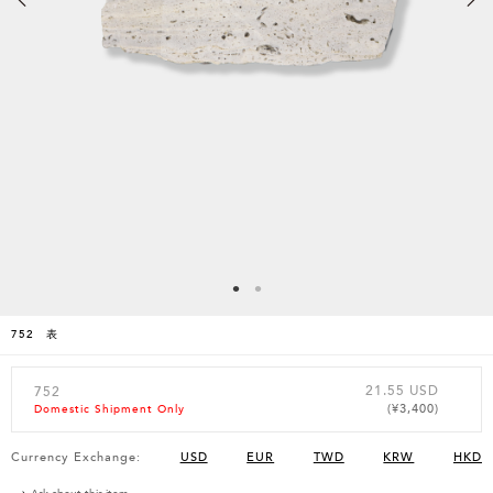
752 表
21.55 USD
752
(¥3,400)
Domestic Shipment Only
Currency Exchange:
USD
EUR
TWD
KRW
HKD