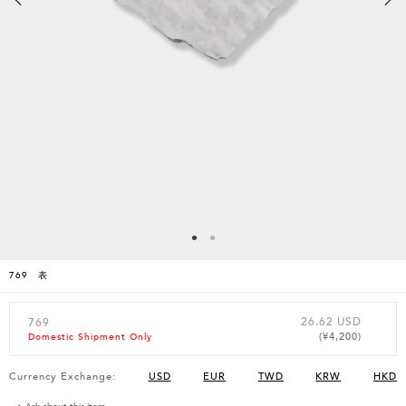
769 表
26.62 USD
769
(¥4,200)
Domestic Shipment Only
Currency Exchange:
USD
EUR
TWD
KRW
HKD