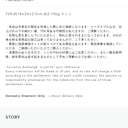
Ask about this item
769:約18×26×2.5cm 約2.15kg マット
・本品は天然石の製品を作成した際に出た端材になります。リーズナブルな分、仕
上げのムラや細かい傷、汚れ等ある可能性がありますが、ご理解ください。
・自然な形を楽しんでいただきたく、割れた形そのままになっております。小口の
角を削る等商品の加工は承っておりませんので、ご了承ください。
・裏面に強度補強ネットが貼りつけてある商品もあります。商品画像を確認してい
ただき、ご納得いただいた上でご購入ください。
・浸透性がありますので、シミや汚れの付着にはご注意ください。また一般石材同
様、経年変化は必ず起きるものとして予めご理解の上でお使いください。
'Currency Exchange' is just for your reference.
Every transaction will be made in JP yen, and its rate will change a little
according to the settlement rate of each credit company. We assume no
responsibility whatsoever for the indemnity from the use of those
settlement rates.
Domestic Shipment Only
About delivery date
STORY