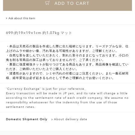
ADD TO CART
Ask about this item
699:約19×19×1cm 約1.07kg マット
・本品は天然石の製品を作成した際に出た端材になります。リーズナブルな分、仕
上げのムラや細かい傷、汚れ等ある可能性がありますが、ご理解ください。
・自然な形を楽しんでいただきたく、割れた形そのままになっております。小口の
角を削る等商品の加工は承っておりませんので、ご了承ください。
・裏面に強度補強ネットが貼りつけてある商品もあります。商品画像を確認してい
ただき、ご納得いただいた上でご購入ください。
・浸透性がありますので、シミや汚れの付着にはご注意ください。また一般石材同
様、経年変化は必ず起きるものとして予めご理解の上でお使いください。
'Currency Exchange' is just for your reference.
Every transaction will be made in JP yen, and its rate will change a little
according to the settlement rate of each credit company. We assume no
responsibility whatsoever for the indemnity from the use of those
settlement rates.
Domestic Shipment Only
About delivery date