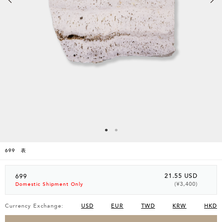
699 表
21.55 USD
699
(¥3,400)
Domestic Shipment Only
Currency Exchange:
USD
EUR
TWD
KRW
HKD