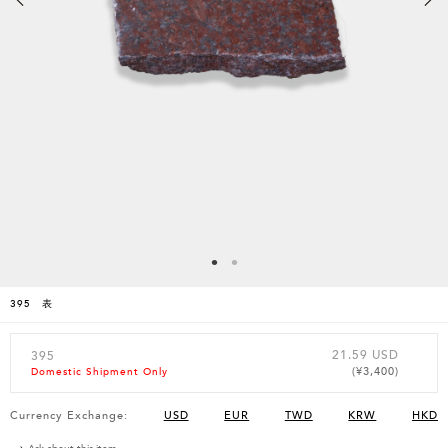
395 表
21.59 USD
395
(¥3,400)
Domestic Shipment Only
Currency Exchange:
USD
EUR
TWD
KRW
HKD