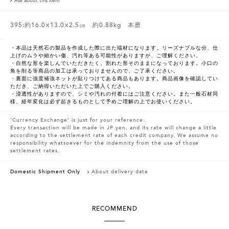
Ask about this item
395:約16.0×13.0×2.5㎝ 約0.88kg 本磨
・本品は天然石の製品を作成した際に出た端材になります。リーズナブルな分、仕
上げのムラや細かい傷、汚れ等ある可能性がありますが、ご理解ください。
・自然な形を楽しんでいただきたく、割れた形そのままになっております。小口の
角を削る等商品の加工は承っておりませんので、ご了承ください。
・裏面に強度補強ネットが貼りつけてある商品もあります。商品画像を確認してい
ただき、ご納得いただいた上でご購入ください。
・浸透性がありますので、シミや汚れの付着にはご注意ください。また一般石材同
様、経年変化は必ず起きるものとして予めご理解の上でお使いください。
'Currency Exchange' is just for your reference.
Every transaction will be made in JP yen, and its rate will change a little
according to the settlement rate of each credit company. We assume no
responsibility whatsoever for the indemnity from the use of those
settlement rates.
Domestic Shipment Only
About delivery date
RECOMMEND