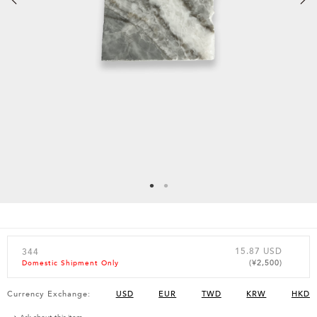
15.87 USD
344
(¥2,500)
Domestic Shipment Only
Currency Exchange:
USD
EUR
TWD
KRW
HKD