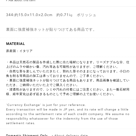
Ask about this item
344:約15.0×11.0×2.0cm 約0.71㎏ ポリッシュ
裏面に強度補強ネットが貼りつけてある商品です。
MATERIAL
原産国：イタリア
・本品は天然石の製品を作成した際に出た端材になります。リーズナブルな分、仕
上げのムラや細かい傷、汚れ等ある可能性がありますが、ご理解ください。
・自然な形を楽しんでいただきたく、割れた形そのままになっております。小口の
角を削る等商品の加工は承っておりませんので、ご了承ください。
・裏面に強度補強ネットが貼りつけてある商品もあります。商品画像を確認してい
ただき、ご納得いただいた上でご購入ください。
・浸透性がありますので、シミや汚れの付着にはご注意ください。また一般石材同
様、経年変化は必ず起きるものとして予めご理解の上でお使いください。
'Currency Exchange' is just for your reference.
Every transaction will be made in JP yen, and its rate will change a little
according to the settlement rate of each credit company. We assume no
responsibility whatsoever for the indemnity from the use of those
settlement rates.
Domestic Shipment Only
About delivery date