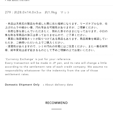
Ask about this item
279：約28.0×14.0×3㎝ 約1.9kg マット
・本品は天然石の製品を作成した際に出た端材になります。リーズナブルな分、仕
上げのムラや細かい傷、汚れ等ある可能性がありますが、ご理解ください。
・自然な形を楽しんでいただきたく、割れた形そのままになっております。小口の
角を削る等商品の加工は承っておりませんので、ご了承ください。
・裏面に強度補強ネットが貼りつけてある商品もあります。商品画像を確認してい
ただき、ご納得いただいた上でご購入ください。
・浸透性がありますので、シミや汚れの付着にはご注意ください。また一般石材同
様、経年変化は必ず起きるものとして予めご理解の上でお使いください。
'Currency Exchange' is just for your reference.
Every transaction will be made in JP yen, and its rate will change a little
according to the settlement rate of each credit company. We assume no
responsibility whatsoever for the indemnity from the use of those
settlement rates.
Domestic Shipment Only
About delivery date
RECOMMEND