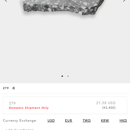
279 表
21.58 USD
279
(¥3,400)
Domestic Shipment Only
Currency Exchange:
USD
EUR
TWD
KRW
HKD