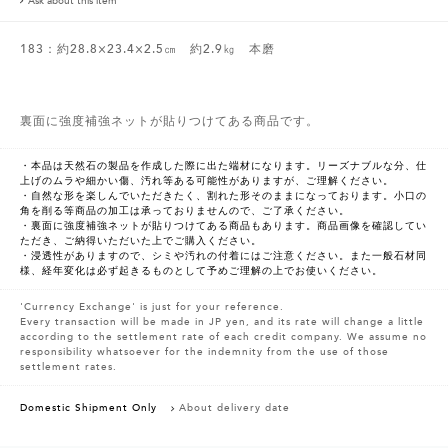
Ask about this item
183：約28.8×23.4×2.5㎝ 約2.9㎏ 本磨
裏面に強度補強ネットが貼りつけてある商品です。
・本品は天然石の製品を作成した際に出た端材になります。リーズナブルな分、仕
上げのムラや細かい傷、汚れ等ある可能性がありますが、ご理解ください。
・自然な形を楽しんでいただきたく、割れた形そのままになっております。小口の
角を削る等商品の加工は承っておりませんので、ご了承ください。
・裏面に強度補強ネットが貼りつけてある商品もあります。商品画像を確認してい
ただき、ご納得いただいた上でご購入ください。
・浸透性がありますので、シミや汚れの付着にはご注意ください。また一般石材同
様、経年変化は必ず起きるものとして予めご理解の上でお使いください。
'Currency Exchange' is just for your reference.
Every transaction will be made in JP yen, and its rate will change a little
according to the settlement rate of each credit company. We assume no
responsibility whatsoever for the indemnity from the use of those
settlement rates.
Domestic Shipment Only
About delivery date