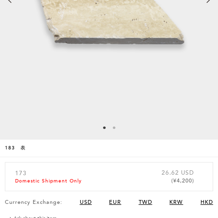
183 表
26.62 USD
173
(¥4,200)
Domestic Shipment Only
Currency Exchange:
USD
EUR
TWD
KRW
HKD