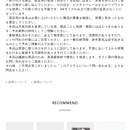
・取り付ける際は、固定用の金具（別売り）を壁面に設置し、本体を持ち上げて金
具に片側ずつ差し込んでください。そのほか、ピクチャーレールからループワイヤ
ーを使用しての取り付けも可能です。A5サイズのみ立て掛け用の金具がセットに
なっています。
・固定用の金具はお買い上げいただいた製品の重量を確認し、荷重に見合ったもの
を選定してください。
・本品は天然石材を使用している為、製品ごとに色調・模様にはばらつきがありま
す。予め材料の特性としてご理解ください。
・素材感を活かすために、あえて無塗装にしてあります。浸透性がありますので、
シミや汚れの付着にはご注意ください。また一般石材同様、経年変化は必ず起きる
ものとして予めご理解の上でお使いください。
・本品は壁面に取り付けを行うように設計してあります。平面において上から荷重
をかけると破損する可能性がありますのでご注意ください。
・本品は繊細な商品のため、直接緩衝材で梱包して発送します。ギフト用の場合は
お問い合わせからご相談ください。
その他 ご不明点等ございましたら「このアイテムについて問い合わせる」よりお
問合せください。
送料について
納期について
RECOMMEND