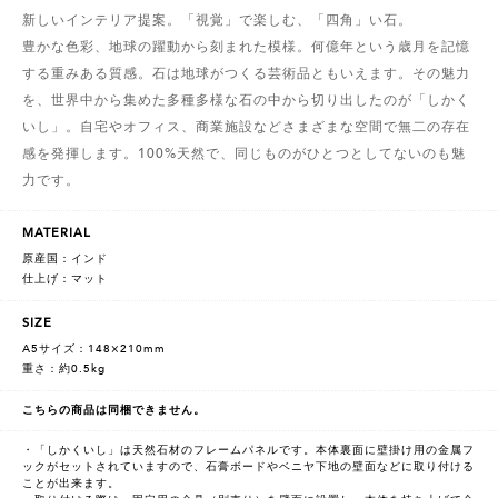
新しいインテリア提案。「視覚」で楽しむ、「四角」い石。
豊かな色彩、地球の躍動から刻まれた模様。何億年という歳月を記憶
する重みある質感。石は地球がつくる芸術品ともいえます。その魅力
を、世界中から集めた多種多様な石の中から切り出したのが「しかく
いし」。自宅やオフィス、商業施設などさまざまな空間で無二の存在
感を発揮します。100%天然で、同じものがひとつとしてないのも魅
力です。
MATERIAL
原産国：インド
仕上げ：マット
SIZE
A5サイズ：148×210mm
重さ：約0.5kg
こちらの商品は同梱できません。
・「しかくいし」は天然石材のフレームパネルです。本体裏面に壁掛け用の金属フ
ックがセットされていますので、石膏ボードやベニヤ下地の壁面などに取り付ける
ことが出来ます。