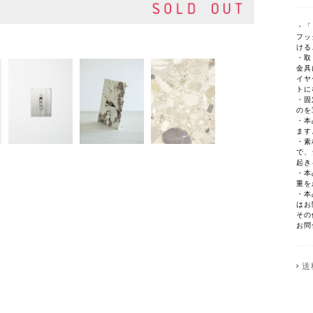
・「
フッ
ける
・取
金具
イヤ
トに
・固
のを
・本
ます
・素
で、
起き
・本
重を
・本
はお
その
お問
送