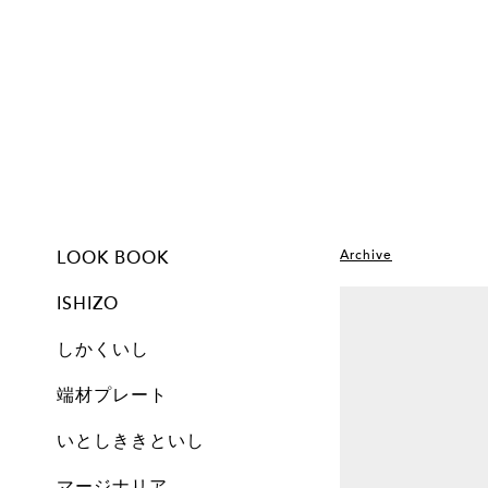
LOOK BOOK
Archive
ISHIZO
しかくいし
ISHIZO
ALL
TSUMI ISHI
FLOWER VASE
PEN STAND
BOOKEND
CANDLE
しかくいし
ALL
New
A1
A2
A3
A4
A5
Free
Archive
端材プレート
All
Set
Small
Medium
Large
Archive
いとしききといし
オブジェ
しかくいし
マージナリア