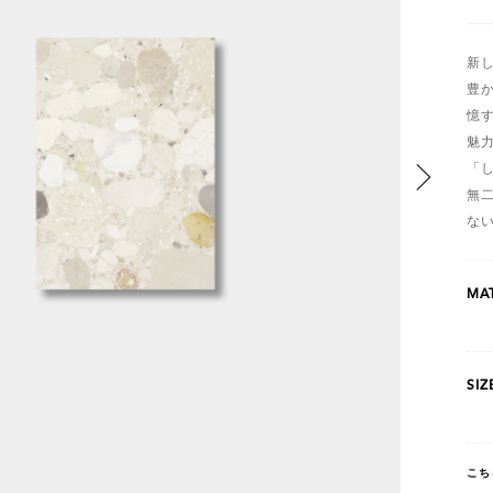
新
豊
憶
魅
「
無
な
MAT
SIZ
こち