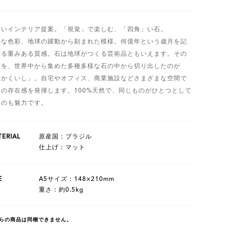
しいインテリア提案。「視覚」で楽しむ、「四角」い石。
かな色彩、地球の躍動から刻まれた模様。何億年という歳月を記
する重みある質感。石は地球がつくる芸術品ともいえます。その
力を、世界中から集めた多種多様な石の中から切り出したのが
しかくいし」。自宅やオフィス、商業施設などさまざまな空間で
二の存在感を発揮します。100%天然で、同じものがひとつとして
いのも魅力です。
ERIAL
原産国：ブラジル
仕上げ：マット
E
A5サイズ：148×210mm
重さ：約0.5kg
らの商品は同梱できません。