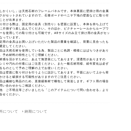
しかくいし」は天然石材のフレームパネルです。本体裏面に壁掛け用の金属
クがセットされていますので、石膏ボードやベニヤ下地の壁面などに取り付
ことが出来ます。
り付ける際は、固定用の金具（別売り）を壁面に設置し、本体を持ち上げて
に片側ずつ差し込んでください。そのほか、ピクチャーレールからループワ
ーを使用しての取り付けも可能です。A5サイズのみ立て掛け用の金具がセッ
なっています。
定用の金具はお買い上げいただいた製品の重量を確認し、荷重に見合ったも
選定してください。
品は天然石材を使用している為、製品ごとに色調・模様にはばらつきがあり
。予め材料の特性としてご理解ください。
材感を活かすために、あえて無塗装にしてあります。浸透性がありますの
シミや汚れの付着にはご注意ください。また一般石材同様、経年変化は必ず
るものとして予めご理解の上でお使いください。
品は壁面に取り付けを行うように設計してあります。平面において上から荷
かけると破損する可能性がありますのでご注意ください。
品は繊細な商品のため、直接緩衝材で梱包して発送します。ギフト用の場合
問い合わせからご相談ください。
他 ご不明点等ございましたら「このアイテムについて問い合わせる」より
合せください。
料について
納期について