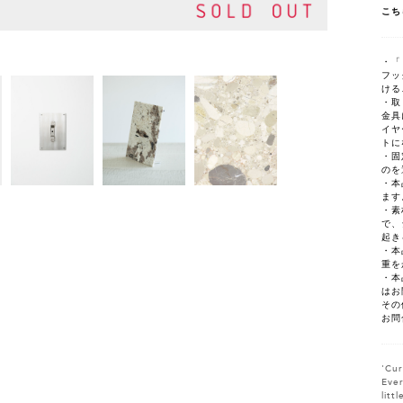
こち
・「
フッ
ける
・取
金具
イヤ
トに
・固
のを
・本
ます
・素
で、
起き
・本
重を
・本
はお
その
お問
'Cur
Ever
litt