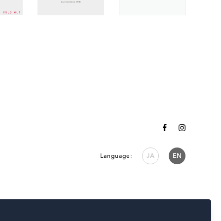
Language:
JA
EN
Powered by
KATALOKooo