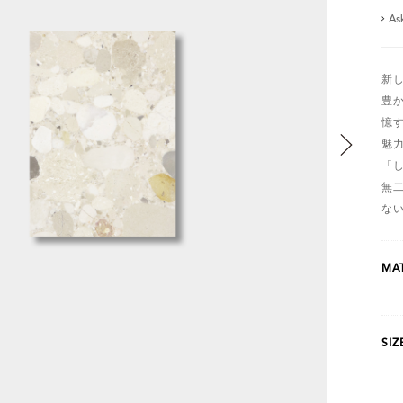
As
新
豊
憶
魅
「
無
な
MAT
SIZ