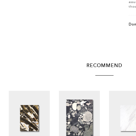
assu
thos
Dom
RECOMMEND