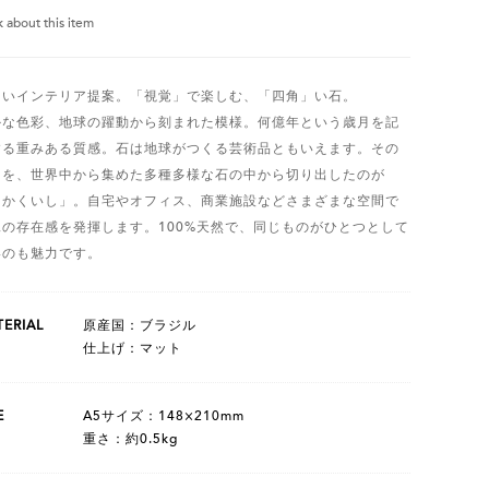
k about this item
しいインテリア提案。「視覚」で楽しむ、「四角」い石。
かな色彩、地球の躍動から刻まれた模様。何億年という歳月を記
する重みある質感。石は地球がつくる芸術品ともいえます。その
力を、世界中から集めた多種多様な石の中から切り出したのが
しかくいし」。自宅やオフィス、商業施設などさまざまな空間で
二の存在感を発揮します。100%天然で、同じものがひとつとして
いのも魅力です。
ERIAL
原産国：ブラジル
仕上げ：マット
E
A5サイズ：148×210mm
重さ：約0.5kg