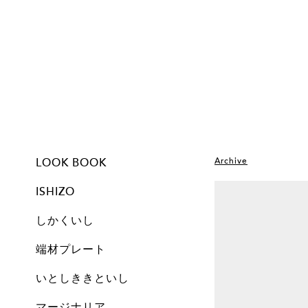
LOOK BOOK
Archive
ISHIZO
しかくいし
ISHIZO
ALL
TSUMI ISHI
FLOWER VASE
PEN STAND
BOOKEND
CANDLE
しかくいし
ALL
New
A1
A2
A3
A4
A5
Free
Archive
端材プレート
All
Set
Small
Medium
Large
Archive
いとしききといし
オブジェ
しかくいし
マージナリア