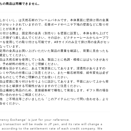
らの商品は同梱できません。
しかくいし」は天然石材のフレームパネルです。本体裏面に壁掛け用の金属
クがセットされていますので、石膏ボードやベニヤ下地の壁面などに取り付
ことが出来ます。
り付ける際は、固定用の金具（別売り）を壁面に設置し、本体を持ち上げて
に片側ずつ差し込んでください。そのほか、ピクチャーレールからループワ
ーを使用しての取り付けも可能です。A5サイズのみ立て掛け用の金具がセッ
なっています。
定用の金具はお買い上げいただいた製品の重量を確認し、荷重に見合ったも
選定してください。
品は天然石材を使用している為、製品ごとに色調・模様にはばらつきがあり
。予め材料の特性としてご理解ください。
材感を活かすために、あえて無塗装にしてあります。浸透性がありますの
シミや汚れの付着にはご注意ください。また一般石材同様、経年変化は必ず
るものとして予めご理解の上でお使いください。
品は壁面に取り付けを行うように設計してあります。平面において上から荷
かけると破損する可能性がありますのでご注意ください。
品は繊細な商品のため、直接緩衝材で梱包して発送します。ギフト用の場合
問い合わせからご相談ください。
他 ご不明点等ございましたら「このアイテムについて問い合わせる」より
合せください。
rency Exchange' is just for your reference.
y transaction will be made in JP yen, and its rate will change a
le according to the settlement rate of each credit company. We