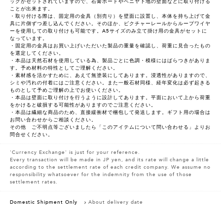
ックがセットされていますので、石膏ボードやベニヤ下地の壁面などに取り付ける
ことが出来ます。
・取り付ける際は、固定用の金具（別売り）を壁面に設置し、本体を持ち上げて金
具に片側ずつ差し込んでください。そのほか、ピクチャーレールからループワイヤ
ーを使用しての取り付けも可能です。A5サイズのみ立て掛け用の金具がセットに
なっています。
・固定用の金具はお買い上げいただいた製品の重量を確認し、荷重に見合ったもの
を選定してください。
・本品は天然石材を使用している為、製品ごとに色調・模様にはばらつきがありま
す。予め材料の特性としてご理解ください。
・素材感を活かすために、あえて無塗装にしてあります。浸透性がありますので、
シミや汚れの付着にはご注意ください。また一般石材同様、経年変化は必ず起きる
ものとして予めご理解の上でお使いください。
・本品は壁面に取り付けを行うように設計してあります。平面において上から荷重
をかけると破損する可能性がありますのでご注意ください。
・本品は繊細な商品のため、直接緩衝材で梱包して発送します。ギフト用の場合は
お問い合わせからご相談ください。
その他 ご不明点等ございましたら「このアイテムについて問い合わせる」よりお
問合せください。
'Currency Exchange' is just for your reference.
Every transaction will be made in JP yen, and its rate will change a little
according to the settlement rate of each credit company. We assume no
responsibility whatsoever for the indemnity from the use of those
settlement rates.
Domestic Shipment Only
About delivery date