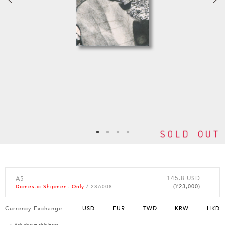
145.8 USD
A5
(¥23,000)
Domestic Shipment Only
/ 28A008
Currency Exchange:
USD
EUR
TWD
KRW
HKD