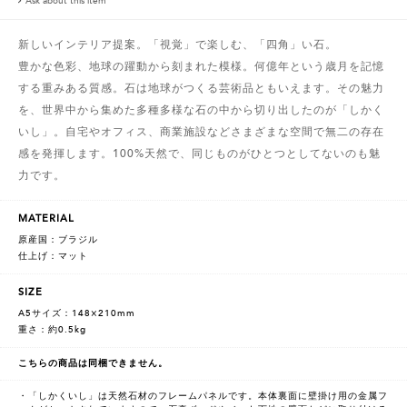
Ask about this item
新しいインテリア提案。「視覚」で楽しむ、「四角」い石。
豊かな色彩、地球の躍動から刻まれた模様。何億年という歳月を記憶
する重みある質感。石は地球がつくる芸術品ともいえます。その魅力
を、世界中から集めた多種多様な石の中から切り出したのが「しかく
いし」。自宅やオフィス、商業施設などさまざまな空間で無二の存在
感を発揮します。100%天然で、同じものがひとつとしてないのも魅
力です。
MATERIAL
原産国：ブラジル
仕上げ：マット
SIZE
A5サイズ：148×210mm
重さ：約0.5kg
こちらの商品は同梱できません。
・「しかくいし」は天然石材のフレームパネルです。本体裏面に壁掛け用の金属フ