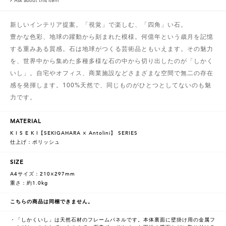
Ask about this item
新しいインテリア提案。「視覚」で楽しむ、「四角」い石。
豊かな色彩、地球の躍動から刻まれた模様。何億年という歳月を記憶
する重みある質感。石は地球がつくる芸術品ともいえます。その魅力
を、世界中から集めた多種多様な石の中から切り出したのが「しかく
いし」。自宅やオフィス、商業施設などさまざまな空間で無二の存在
感を発揮します。100%天然で、同じものがひとつとしてないのも魅
力です。
MATERIAL
K I S E K I【SEKIGAHARA × Antolini】 SERIES
仕上げ：ポリッシュ
SIZE
A4サイズ：210×297mm
重さ：約1.0kg
こちらの商品は同梱できません。
・「しかくいし」は天然石材のフレームパネルです。本体裏面に壁掛け用の金属フ