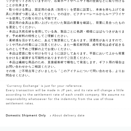
ックがセットされていますので、石膏ボードやベニヤ下地の壁面などに取り付ける
ことが出来ます。
・取り付ける際は、固定用の金具（別売り）を壁面に設置し、本体を持ち上げて金
具に片側ずつ差し込んでください。そのほか、ピクチャーレールからループワイヤ
ーを使用しての取り付けも可能です。
・固定用の金具はお買い上げいただいた製品の重量を確認し、荷重に見合ったもの
を選定してください。
・本品は天然石材を使用している為、製品ごとに色調・模様にはばらつきがありま
す。予め材料の特性としてご理解ください。
・素材感を活かすために、あえて無塗装にしてあります。浸透性がありますので、
シミや汚れの付着にはご注意ください。また一般石材同様、経年変化は必ず起きる
ものとして予めご理解の上でお使いください。
・本品は壁面に取り付けを行うように設計してあります。平面において上から荷重
をかけると破損する可能性がありますのでご注意ください。
・本品は繊細な商品のため、直接緩衝材で梱包して発送します。ギフト用の場合は
お問い合わせからご相談ください。
その他 ご不明点等ございましたら「このアイテムについて問い合わせる」よりお
問合せください。
'Currency Exchange' is just for your reference.
Every transaction will be made in JP yen, and its rate will change a little
according to the settlement rate of each credit company. We assume no
responsibility whatsoever for the indemnity from the use of those
settlement rates.
Domestic Shipment Only
About delivery date