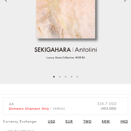
334.7 USD
A4
(¥53,000)
Domestic Shipment Only
/ 38B002
Currency Exchange:
USD
EUR
TWD
KRW
HKD