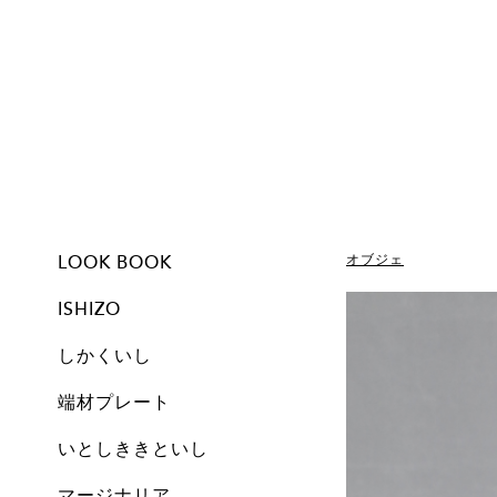
LOOK BOOK
オブジェ
ISHIZO
しかくいし
ISHIZO
ALL
TSUMI ISHI
FLOWER VASE
PEN STAND
BOOKEND
CANDLE
しかくいし
ALL
New
A1
A2
A3
A4
A5
Free
Archive
端材プレート
All
Set
Small
Medium
Large
Archive
いとしききといし
オブジェ
しかくいし
マージナリア