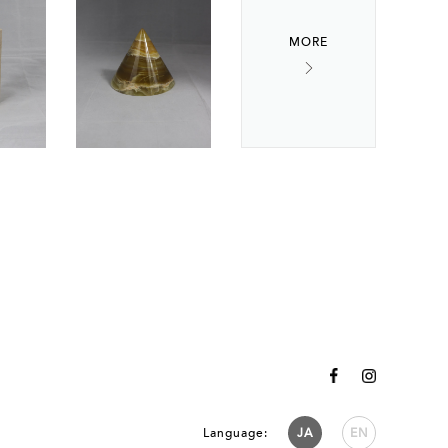
Language:
JA
EN