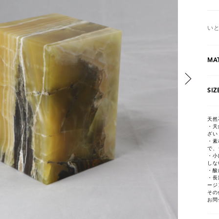
い
MAT
SIZ
天然
・天
ざい
・素
で、
・小
しな
・酸
・長
ージ
その
お問