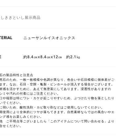
としききといし展示商品
ERIAL
ニューサンルイスオニックス
E
約8.4㎝×8.4㎝×12㎝ 約2.1㎏
石の製品特性と注意点
然石のため、一枚一枚模様や色調が異なり、色合いや石目模様に個体差がご
ます。なお、石目・空隙・亀裂・ピンホールが混入する場合がございます。
材感を活かすために、あえて無塗装にしてあります。浸透性がありますの
シミや汚れの付着にはご注意ください。
口や端部は特にワレ・カケが起こりやすいため、ぶつけたり物を落としたり
いでください。
に弱いため、酸性洗剤・カビ取り剤などはご使用しないでください。
期使用により全体的にツヤが落ちてきます。自然素材ならではの風合いやエ
ング感をお楽しみください。
他 ご不明点等ございましたら「このアイテムについて問い合わせる」より
合せください。