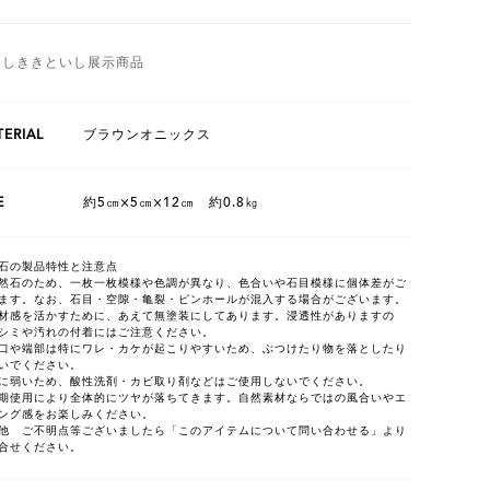
としききといし展示商品
ERIAL
ブラウンオニックス
E
約5㎝×5㎝×12㎝ 約0.8㎏
石の製品特性と注意点
然石のため、一枚一枚模様や色調が異なり、色合いや石目模様に個体差がご
ます。なお、石目・空隙・亀裂・ピンホールが混入する場合がございます。
材感を活かすために、あえて無塗装にしてあります。浸透性がありますの
シミや汚れの付着にはご注意ください。
口や端部は特にワレ・カケが起こりやすいため、ぶつけたり物を落としたり
いでください。
に弱いため、酸性洗剤・カビ取り剤などはご使用しないでください。
期使用により全体的にツヤが落ちてきます。自然素材ならではの風合いやエ
ング感をお楽しみください。
他 ご不明点等ございましたら「このアイテムについて問い合わせる」より
合せください。