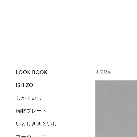
LOOK BOOK
オブジェ
ISHIZO
しかくいし
ISHIZO
ALL
TSUMI ISHI
FLOWER VASE
PEN STAND
BOOKEND
CANDLE
しかくいし
ALL
New
A1
A2
A3
A4
A5
Free
Archive
端材プレート
All
Set
Small
Medium
Large
Archive
いとしききといし
オブジェ
しかくいし
マージナリア