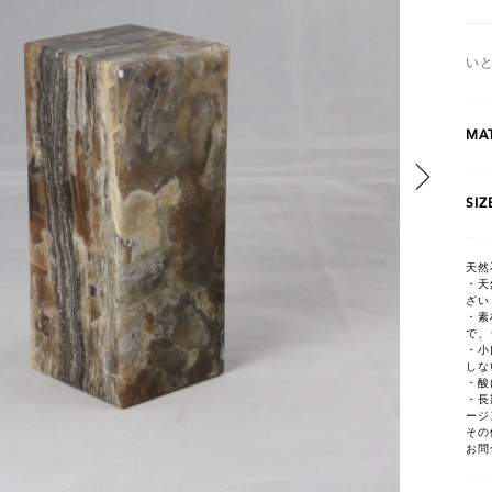
い
MAT
SIZ
天然
・天
ざい
・素
で、
・小
しな
・酸
・長
ージ
その
お問