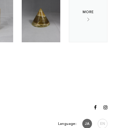
Language:
JA
EN