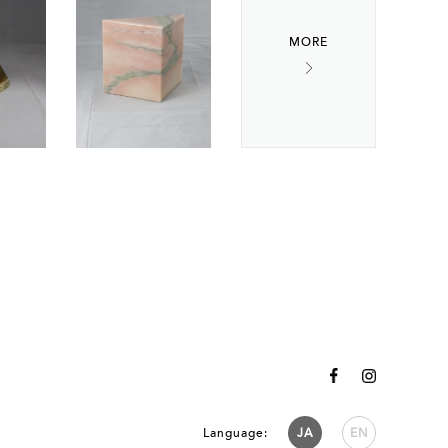
Language:
JA
EN