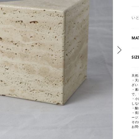
い
MAT
SIZ
天然
・天
ざい
・素
で、
・小
しな
・酸
・長
ージ
その
お問