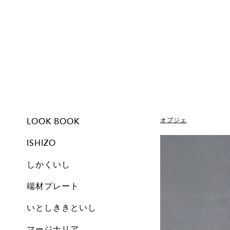
LOOK BOOK
オブジェ
ISHIZO
しかくいし
ISHIZO
ALL
TSUMI ISHI
FLOWER VASE
PEN STAND
BOOKEND
CANDLE
しかくいし
ALL
New
A1
A2
A3
A4
A5
Free
Archive
端材プレート
All
Set
Small
Medium
Large
Archive
いとしききといし
オブジェ
しかくいし
マージナリア