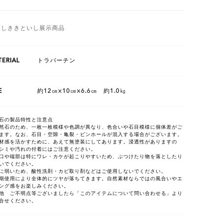
としききといし展示商品
ERIAL
トラバーチン
E
約12㎝×10㎝×6.6㎝ 約1.0㎏
石の製品特性と注意点
然石のため、一枚一枚模様や色調が異なり、色合いや石目模様に個体差がご
ます。なお、石目・空隙・亀裂・ピンホールが混入する場合がございます。
材感を活かすために、あえて無塗装にしてあります。浸透性がありますの
シミや汚れの付着にはご注意ください。
口や端部は特にワレ・カケが起こりやすいため、ぶつけたり物を落としたり
いでください。
に弱いため、酸性洗剤・カビ取り剤などはご使用しないでください。
期使用により全体的にツヤが落ちてきます。自然素材ならではの風合いやエ
ング感をお楽しみください。
他 ご不明点等ございましたら「このアイテムについて問い合わせる」より
合せください。